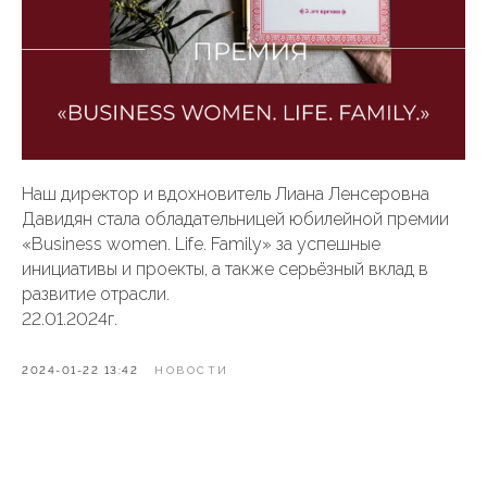
Наш директор и вдохновитель Лиана Ленсеровна
Давидян стала обладательницей юбилейной премии
«Business women. Life. Family» за успешные
инициативы и проекты, а также серьёзный вклад в
развитие отрасли.
22.01.2024г.
2024-01-22 13:42
НОВОСТИ