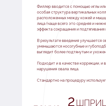
Филлер вводится с помощью иглы ил
особая структура вертикальных колл
расположенных между кожей и мышца
лица (чаще всего это средняя и нижн
эффекта сокращения и подтягивания 
⠀
В результате введения улучшается о
уменьшаются носогубные и губоподб
выглядит более подтянутым и ухоже
⠀
Подходит и в качестве коррекции, и 
нарушения овала лица.
СКИЕ МЕТОДИКИ
⠀
Стандартно на процедуру использует
АЖА ЛИЦА
2
ШПРИ