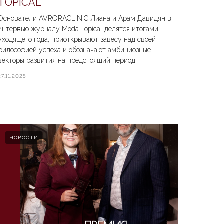
TOPICAL
Основатели AVRORACLINIC Лиана и Арам Давидян в
интервью журналу Moda Topical делятся итогами
уходящего года, приоткрывают завесу над своей
философией успеха и обозначают амбициозные
векторы развития на предстоящий период.
27.11.2025
НОВОСТИ