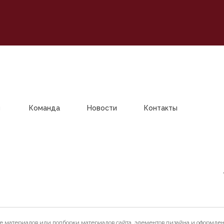
и
Команда
Новости
Контакты
е материалов или подборки материалов сайта, элементов дизайна и оформле