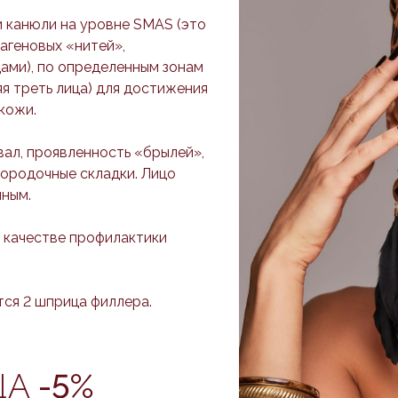
и канюли на уровне SMAS (это
агеновых «нитей»,
ми), по определенным зонам
При прохождении курса из 6-ти процедур авторских массажей л
яя треть лица) для достижения
солнцезащитные средства марки HydroPeptide на выбор.
кожи.
вал, проявленность «брылей»,
ородочные складки. Лицо
нным.
в качестве профилактики
ся 2 шприца филлера.
ЦА
-5%