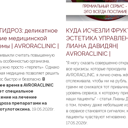
ГИДРОЗ: деликатное
КУДА ИСЧЕЗЛИ ФРУК
ие медицинской
ЭСТЕТИКА УПРАВЛЕН
мы | AVRORACLINIC |
ЛИАНА ДАВИДЯН|
AVRORACLINIC |
ривыкли считать повышенную
ь особенностью организма,
"Я могу сказать совершенно откры
ужно просто «терпеть». Однако
все кризисы, которые проходила
ная медицина позволяет решить
AVRORACLINIC, я лично очень жё
ос быстро и безопасно.
В
отслеживала, чтобы ни на рубль,
ее время в AVRORACLINIC
грамм не снижался тот привычн
ет специальное
уровень сервиса, к которому пр
ение на лечение
наши пациенты" - статья Лианы 
дроза препаратами на
о том, почему даже небольшие и
ботулотоксина.
19.05.2026г.
в сервисе становятся сигналом, 
пациенты чувствуют мгновенно.
17.05.2026г.