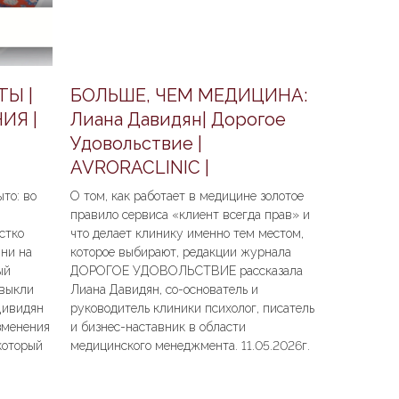
ТЫ |
БОЛЬШЕ, ЧЕМ МЕДИЦИНА:
ИЯ |
Лиана Давидян| Дорогое
Удовольствие |
AVRORACLINIC |
то: во
О том, как работает в медицине золотое
правило сервиса «клиент всегда прав» и
стко
что делает клинику именно тем местом,
 ни на
которое выбирают, редакции журнала
ый
ДОРОГОЕ УДОВОЛЬСТВИЕ рассказала
ивыкли
Лиана Давидян, со-основатель и
Дивидян
руководитель клиники психолог, писатель
зменения
и бизнес-наставник в области
который
медицинского менеджмента. 11.05.2026г.