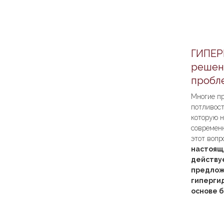
ГИПЕР
решен
пробле
Многие п
потливост
которую н
современ
этот вопр
настоящ
действу
предлож
гиперги
основе 