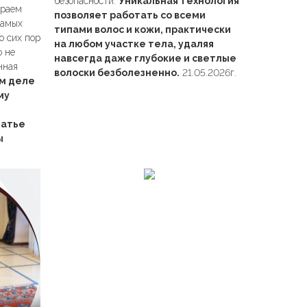
безопасности.
Уникальная технология
ираем
позволяет работать со всеми
самых
типами волос и кожи, практически
о сих пор
на любом участке тела, удаляя
о не
навсегда даже глубокие и светлые
нная
волоски безболезненно.
21.05.2026г.
ом деле
му
татье
ы