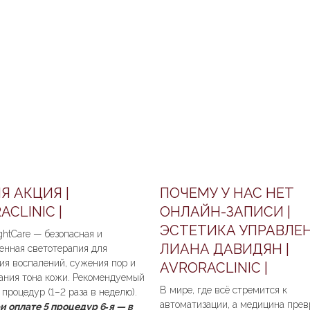
Я АКЦИЯ |
ПОЧЕМУ У НАС НЕТ
ACLINIC |
ОНЛАЙН-ЗАПИСИ |
ЭСТЕТИКА УПРАВЛЕН
ightCare — безопасная и
ЛИАНА ДАВИДЯН |
енная светотерапия для
я воспалений, сужения пор и
AVRORACLINIC |
ания тона кожи. Рекомендуемый
В мире, где всё стремится к
 процедур (1–2 раза в неделю).
автоматизации, а медицина пре
и оплате 5 процедур 6‑я — в