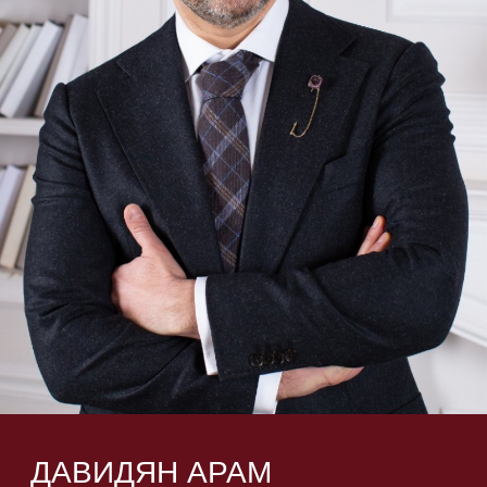
обследование, долгосрочный результат
и сервис.
Амбициозная идея тогда — реальность сейчас,
ведь для большинства клиентов визит к нам —
не обращение в клинику, а поход в гости. Это —
главное подтверждение статуса: пациенты,
выбирающие нас, возвращаются с семьей
и рекомендуют друзьям»
ПОДРОБНЕЕ О ДОКТОРЕ
НОВОСТИ
БОЛЬШЕ НОВОСТЕЙ