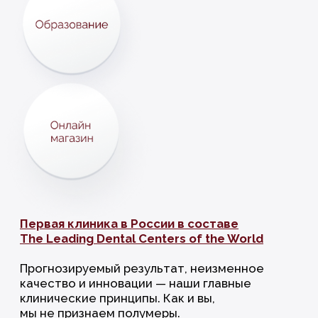
Первая клиника в России в составе
The Leading Dental Centers of the World
Прогнозируемый результат, неизменное
качество и инновации — наши главные
клинические принципы. Как и вы,
мы не признаем полумеры.
Мы проводим эталонное лечение.
В нем здоровье и красота неразделимы,
а медицина и сервис — гармоничное целое.
Выбирайте единомышленников, и результат
всегда будет превосходить ожидания.
ФИЛОСОФИЯ