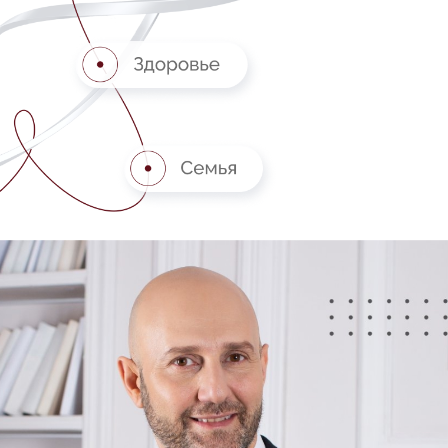
ДАВИДЯН АРАМ
ЛЕНСЕРОВИЧ
Профессор, главный врач Avroraclinic, хирург-
имплантолог, стоматолог, научный
руководитель международных
стоматологических конгрессов, автор
нескольких хирургических методов, инноватор,
разработчик линейки хирургических
инструментов.
«В 2003 году мы создали новую концепцию
клиники. Нами руководила амбициозная идея
изменить облик отечественной стоматологии.
Важно было исключить все стрессовые
факторы: больничные запахи, жужжание машин,
пугающие фотографии. Этому подчинено все —
архитектурные решения, дизайн, комплексное