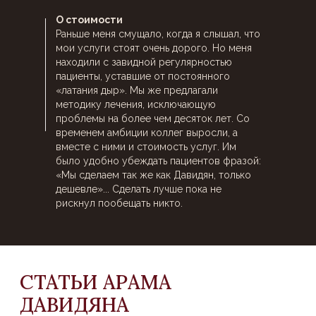
О стоимости
Раньше меня смущало, когда я слышал, что
мои услуги стоят очень дорого. Но меня
находили с завидной регулярностью
пациенты, уставшие от постоянного
«латания дыр». Мы же предлагали
методику лечения, исключающую
проблемы на более чем десяток лет. Со
временем амбиции коллег выросли, а
вместе с ними и стоимость услуг. Им
было удобно убеждать пациентов фразой:
ОЗНАКОМИТЬСЯ
«Мы сделаем так же как Давидян, только
СО СТОИМОСТЬЮ УСЛУГ
дешевле»... Сделать лучше пока не
рискнул пообещать никто.
ПОДРОБНЕЕ
ОСТАВЬТЕ ЗАЯВКУ
И МЫ СВЯЖЕМСЯ С ВАМИ
Или свяжитесь с нами по телефону или email