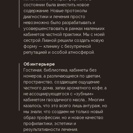
состоянии была вместить новое
содержание. Новые протоколы
диагностики и лечения просто
невозможно было разрабатывать и
усовершенствовать в рамках маленьких
кабинетов частной практики. Мы с моей
сестрой Лианой решили создать новую
форму — клинику с безупречной
репутацией и особой атмосферой.
Об интерьере
СТАТЬИ АРАМА
Гостиная, библиотека, кабинеты без
ДАВИДЯНА
номеров, а различающиеся по цветам,
пространство, создающее ощущение
частного дома, запах ароматного кофе, а
не ассоциирующегося с «зубным»
кабинетом гвоздичного масла... Многим
казалось, что это всего лишь антураж, но
мы знали, что создаем не только новый
образ профессии, но и новое качество
профилактики, эстетики и
результативности лечения.