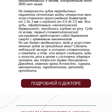
принадлежавших 8 людям, похороненным около
9000 лет назад.
На поверхности зубов первобытных
пациентов отчетливо видны отверстия явно
"ЕСЛИ ВЫ ПРИХОДИТЕ К СВОЕМУ
искусственного происхождения диаметром
СТОМАТОЛОГУ КАЖДЫЕ ПОЛГОДА И ОН
от 1 до 3 мм и глубиной от 0,5 до 3,5 мм. Все
ПРОСТО КОНСТАТИРУЕТ, ЧТО У ВАС НОВАЯ
зубы, обработанные «неолитической
ДЫРКА, ТО НАДО ПОДУМАТЬ О СМЕНЕ
бормашиной», находились глубоко во рту. Судя
СТОМАТОЛОГА, ПОСКОЛЬКУ ГИГИЕНИЧЕСКАЯ
по всему, первый стоматологический
ПРОГРАММА И ПРОФИЛАКТИКА НЕ
инструмент представлял собой деревянное
СООТВЕТСТВУЮТ АКТИВНОСТИ ДЕСТРУКЦИИ. А
сверло с кремневым наконечником.
ЭТО – ЗАБОТА ВРАЧА! "
Но как далеко продвинулись люди в искусстве
лечения зубов за прошедшие века? Сделать
небольшой экскурс в историю стоматологии
и поведать о том, что могут сообщить зубы
и полость рта в целом о состоянии здоровья
Арам Давидян
человека, мы попросили Арама Ленсеровича
Давидяна, главного врача Avroraclinic, хирурга,
имплантолога, пародонтолога, ортопеда,
ортодонта.
ПОДРОБНЕЙ О ДОКТОРЕ