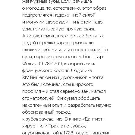
жемчужные зубы. Если речь шла
о молодце, то, естественно, этот образ
подкреплялся недюжинной силой
и могучим здоровьем – и в этом надо
усматривать самую прямую связь.
А хилых, немощных, старых и больных
людей нередко характеризовали
плохими зубами или их отсутствием. По
сути, первым стоматологом был Пьер
Фошар (1678–1761), который лечил
французского короля Людовика
ХIV. Вышел он из цирюльников – тогда
это были специалисты широкого
профиля – и стал серьезно заниматься
стоматологией. Он сумел обобщить
накопленный опыт и разработать научно
обоснованный подход
к зубоврачеванию. В книге «Дантист-
хирург, или Трактат о зубах»,
опубликованной в 1728 году, он выделил