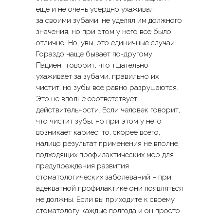
еще и не очень усердно ухаживал
за своими зубами, не уделял им должного
значения, но при этом у него все было
отлично. Но, увы, это единичные случаи.
Гораздо чаще бывает по-другому.
Пациент говорит, что тщательно
ухаживает за зубами, правильно их
ОЗНАКОМИТЬСЯ
чистит, но зубы все равно разрушаются.
СО СТОИМОСТЬЮ УСЛУГ
Это не вполне соответствует
действительности. Если человек говорит,
ПОДРОБНЕЕ
что чистит зубы, но при этом у него
возникает кариес, то, скорее всего,
налицо результат применения не вполне
ОСТАВЬТЕ ЗАЯВКУ
подходящих профилактических мер для
И МЫ СВЯЖЕМСЯ С ВАМИ
предупреждения развития
стоматологических заболеваний – при
Или свяжитесь с нами по телефону или email
адекватной профилактике они появляться
+7 (495) 988 83-35
не должны. Если вы приходите к своему
info@avroraclinic.ru
стоматологу каждые полгода и он просто
Адрес: улица Шаболовка, дом 23, корп.1.