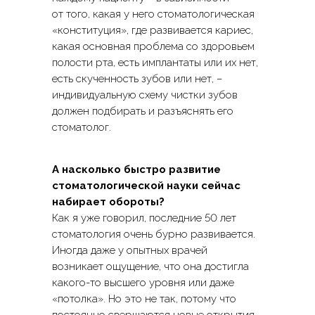
от того, какая у него стоматологическая
«конституция», где развивается кариес,
Стоматологические услуги
Услуги
какая основная проблема со здоровьем
Косметология
Команда
полости рта, есть имплантаты или их нет,
Образование
Новости
есть скученность зубов или нет, –
Онлайн магазин
Контакты
индивидуальную схему чистки зубов
ОТЗЫВЫ
должен подбирать и разъяснять его
Уголок потребителя
по стоматологии
стоматолог.
Лицензии
Прежняя версия сайта
по косметологии
А насколько быстро развитие
стоматологической науки сейчас
Политика конфиденциальности
набирает обороты?
Как я уже говорил, последние 50 лет
© ООО "Созвездие Аврора ", 2007 -2023г.
стоматология очень бурно развивается.
Все права защищены. Любое использование либо
копирование материалов или подборки
Иногда даже у опытных врачей
материалов сайта, элементов дизайна и
возникает ощущение, что она достигла
оформления допускается лишь с разрешения
правообладателя и только со ссылкой на
какого-то высшего уровня или даже
источник: www.avroraclinic.ru
«потолка». Но это не так, потому что