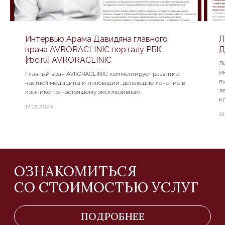
Интервью Арама Давидяна главного
Л
врача AVRORACLINIC порталу РБК
Д
|rbc.ru| AVRORACLINIC
Л
ин
Главный врач AVRORACLINIC комментирует развитие
п
частной медицины и инновации, делающие лечение в
л
клинике по-настоящему эксклюзивным.
к
17.12.2025
16