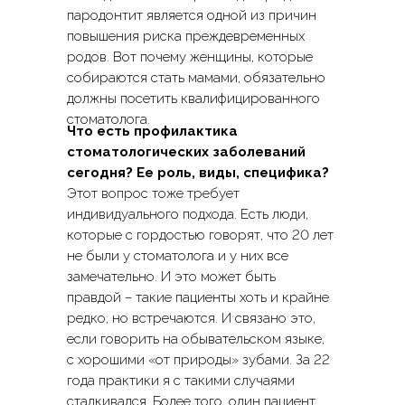
пародонтит является одной из причин
повышения риска преждевременных
родов. Вот почему женщины, которые
собираются стать мамами, обязательно
должны посетить квалифицированного
стоматолога.
СТАТЬИ АРАМА
Что есть профилактика
ДАВИДЯНА
стоматологических заболеваний
сегодня? Ее роль, виды, специфика?
Этот вопрос тоже требует
индивидуального подхода. Есть люди,
которые с гордостью говорят, что 20 лет
не были у стоматолога и у них все
замечательно. И это может быть
правдой – такие пациенты хоть и крайне
редко, но встречаются. И связано это,
если говорить на обывательском языке,
с хорошими «от природы» зубами. За 22
года практики я с такими случаями
сталкивался. Более того, один пациент