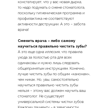
констатирует, что у вас новая дырка,
*Есть собственная парковка
то надо подумать о смене стоматолога,
поскольку гигиеническая программа и
Как к нам добраться
→
профилактика не соответствуют
активности деструкции. А это – забота
Имя
врача!
Телефон
Сменить врача – либо самому
научиться правильно чистить зубы?
А это еще одна иллюзия, что правила
Комментарий
ПОДРОБНЕЕ
ухода за полостью рта для всех
одинаковы и нужно лишь следовать
ЗАПИСАТЬСЯ НА ПРИЁМ
общепринятым инструкциям. Конечно,
лучше чистить зубы по общим «канонам»,
чем никак. Но, увы, самостоятельно
Я согласен с
Политикой конфиденциальности
научиться правильно чистить зубы
нельзя – этому вас должен научить ваш
ОТПРАВИТЬ
стоматолог. Не существует
универсальной системы чистки зубов.
Каждому пациенту – в зависимости