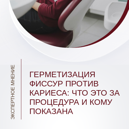
ЭКСПЕРТНОЕ МНЕНИЕ
ГЕРМЕТИЗАЦИЯ
ФИССУР ПРОТИВ
КАРИЕСА: ЧТО ЭТО ЗА
ПРОЦЕДУРА И КОМУ
ПОКАЗАНА
Издание:
портал «Красота и здоровье»
Автор и эксперт издания:
Арам Давидян,
главный врач AVRORACLINIC,
врач‑стоматолог‑хирург, имплантолог,
пародонтолог, ортопед, ортодонт
Можно без преувеличения сказать, что
герметизация фиссур — один из самых
эффективных способов профилактики
кариеса. Его эффективность многократно
подтверждена практикой.
Что такое фиссуры и почему их нужно