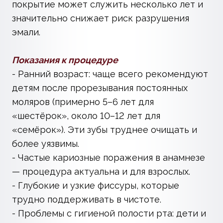
и при необходимости используют
приспособления, чтобы защитить рабочую
зону от слюны.
4. Нанесение герметика: материал
заполняет бороздки и выравнивает
поверхность.
5. Полимеризация: некоторые материалы
отверждаются под УФ‑светом для
получения прочного покрытия.
6. Контроль и коррекция: врач проверяет
герметичность и при необходимости
подправляет покрытие.
7. При уже начавшемся кариесе:
поражённые участки удаляются
фиссуротомом (только поражённая эмаль),
после чего проводится запечатывание.