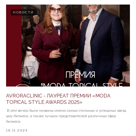
НОВОСТИ
AVRORACLINIC - ЛАУРЕАТ ПРЕМИИ «MODA
TOPICAL STYLE AWARDS 2025»
В этот вечер были названы имена самых стильных и успешных звезд
шоу-бизнеса, а также лучших представителей различных сфер
бизнеса.
19.11.2025