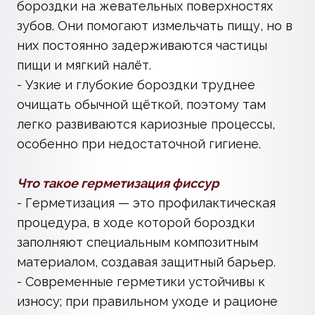
Показания к процедуре
- Ранний возраст: чаще всего рекомендуют
детям после прорезывания постоянных
моляров (примерно 5–6 лет для
«шестёрок», около 10–12 лет для
«семёрок»). Эти зубы труднее очищать и
более уязвимы.
- Частые кариозные поражения в анамнезе
— процедура актуальна и для взрослых.
- Глубокие и узкие фиссуры, которые
трудно поддерживать в чистоте.
- Проблемы с гигиеной полости рта: дети и
взрослые, испытывающие трудности с
регулярной и качественной чисткой зубов.
Как проходит герметизация фиссур
1. Осмотр и планирование: врач оценивает
состояние полости рта и принимает
решение о необходимости процедуры.
2. Очистка зуба: удаление налёта и остатков
пищи для обеспечения адгезии.
3. Изоляция зуба: поверхность высушивают