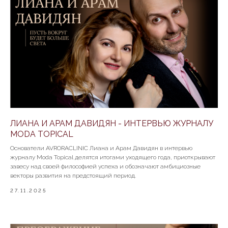
Все права защищены. Любое использование либо
копирование материалов или подборки
материалов сайта, элементов дизайна и
оформления допускается лишь с разрешения
правообладателя и только со ссылкой на
источник: www.avroraclinic.ru
Сайт разработан
ЛИАНА И АРАМ ДАВИДЯН - ИНТЕРВЬЮ ЖУРНАЛУ
MODA TOPICAL
Основатели AVRORACLINIC Лиана и Арам Давидян в интервью
журналу Moda Topical делятся итогами уходящего года, приоткрывают
завесу над своей философией успеха и обозначают амбициозные
векторы развития на предстоящий период.
27.11.2025