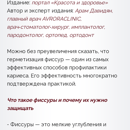
защищать
- Фиссуры — это мелкие углубления и
бороздки на жевательных поверхностях
зубов. Они помогают измельчать пищу, но в
них постоянно задерживаются частицы
пищи и мягкий налёт.
- Узкие и глубокие бороздки труднее
очищать обычной щёткой, поэтому там
легко развиваются кариозные процессы,
особенно при недостаточной гигиене.
Что такое герметизация фиссур
- Герметизация — это профилактическая
процедура, в ходе которой бороздки
заполняют специальным композитным
материалом, создавая защитный барьер.
- Современные герметики устойчивы к
износу; при правильном уходе и рационе
покрытие может служить несколько лет и
значительно снижает риск разрушения
эмали.