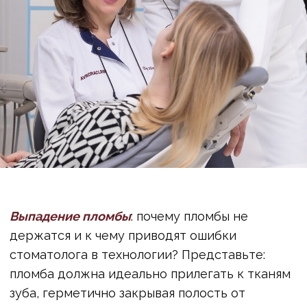
вторичного кариеса и угроза под пломбой
Вторичный кариес – это коварное
поражение, которое развивается под уже
установленной пломбой. Профессор Давидян
выделил две основные причины его
возникновения:
1. Неполная очистка кариозной полости:
Если
врач стоматолог не до конца удалил все
пораженные ткани, в зубе остаются
бактерии. Они продолжают активно
размножаться и разрушать ткани зуба
изнутри, под, казалось бы, здоровой пломбой.
2. Некачественный материал реставрации:
Использование пломбировочных материалов
плохого качества приводит к тому, что они не
способны герметично закрыть полость и
плотно прилегать к зубной поверхности. В
таких микрощелях легко скапливаются
бактерии, вызывая повторное развитие
кариеса.
Когда пломба не спасет: неправильный