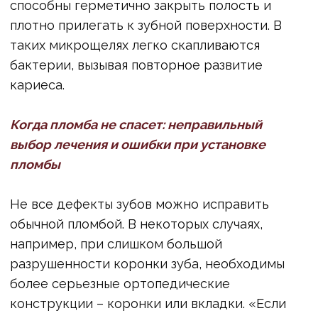
• Возможное образование абсцесса.
Периодонтит и пародонтит: опасные
последствия некачественного
эндодонтического лечения
Некачественное эндодонтическое лечение
(лечение корневых каналов) или
распространение инфекции от больного зуба
значительно увеличивает риск развития
таких заболеваний, как периодонтит и
пародонтит. Инфекция может
распространяться в глубокие слои тканей
вокруг зуба, в итоге под угрозой оказывается
костная ткань, удерживающая зуб в челюсти.
Если вовремя не начать лечение,
последствия могут быть еще печальнее,
вплоть до:
• Потери зуба.
• Развития серьезных инфекционных
состояний, таких как флегмона ротовой
полости (разлитое гнойное воспаление) или
периостит (воспаление надкостницы),