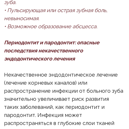
квалифицированным и опытным
специалистам, которые изначально будут
внимательно, бережно и профессионально
устранять выявленные проблемы с зубами.
Современная стоматологическая клиника
AVRORACLINIC предлагает широкий арсенал
инструментов и технологий, включая
микроскопы, которые позволяют проводить
лечение зубов с максимальной точностью.
• Регулярно посещать стоматолога для
профилактических осмотров и
профессиональной гигиены. Это позволяет
выявлять и устранять проблемы на самой
ранней стадии, когда лечение минимально
инвазивно и наиболее эффективно.
Качественное лечение – это не только
избавление от боли, но и инвестиция в
долгосрочное здоровье и красоту вашей
улыбки. Не рискуйте своим здоровьем –
доверяйте его только проверенным