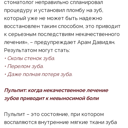
которые требуют сложного хирургического
вмешательства и могут иметь серьезные
последствия для общего здоровья.
Перфорация корня зуба: фатальные ошибки
стоматолога без микроскопа
Работа внутри зуба, особенно с корневыми
каналами, требует ювелирной точности.
Профессор Давидян подчеркивает, что без
использования стоматологического
микроскопа и постоянного визуального
контроля за процессом, риск ошибок
стоматолога значительно возрастает. Одним
из таких серьезных осложнений является
перфорация корня или дна полости зуба –
случайное образование отверстия, которое
может привести к необратимым
последствиям. Исправлять такую ситуацию
необходимо максимально быстро и
качественно, что часто требует повторного,
более сложного лечения.