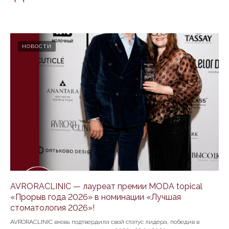
Политика конфиденциальности
НОВОСТИ
© ООО "Созвездие Аврора ", 2007 -2023г.
Все права защищены. Любое использование либо
копирование материалов или подборки
материалов сайта, элементов дизайна и
оформления допускается лишь с разрешения
правообладателя и только со ссылкой на
источник: www.avroraclinic.ru
Сайт разработан
AVRORACLINIC — лауреат премии MODA topical
«Прорыв года 2026» в номинации «Лучшая
стоматология 2026»!
AVRORACLINIC вновь подтвердила свой статус лидера, победив в