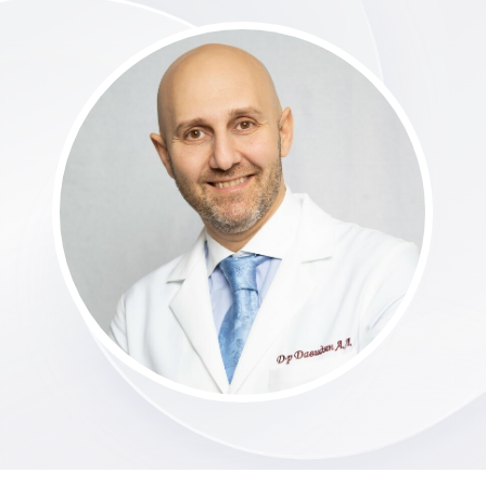
Автор и эксперт:
Арам Давидян, главный врач
AVRORACLINIC,
врач‑стоматолог‑хирург, имплантолог,
пародонтолог, ортопед, ортодонт
ЦЕНА ОШИБОК: ПОЧЕМУ
НЕКАЧЕСТВЕННОЕ
ЛЕЧЕНИЕ ЗУБОВ И
ОШИБКИ СТОМАТОЛОГА
МОГУТ ПРИВЕСТИ К
ПОТЕРЕ УЛЫБКИ?