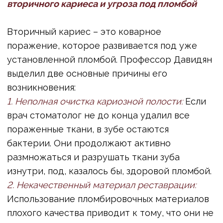
Пульпит – это состояние, при котором
воспаляются внутренние мягкие ткани зуба
(пульпа), где находятся нервы и кровеносные
сосуды. Если кариес достиг нерва, а
диагностика перед лечением была неполной
или корневой канал обработан недостаточно
качественно, внутри могут остаться
бактерии. Эти бактерии вызывают
инфекционные осложнения, приводящие к
пульпиту. По словам профессора Давидяна,
это очень неприятное и опасное
заболевание, которое требует немедленного
лечения.
Основные симптомы пульпита:
• Высокая чувствительность зуба при
прикосновении к нему.
• Отек и покраснение десны вокруг больного
зуба.
• Пульсирующая или острая зубная боль,
невыносимая.