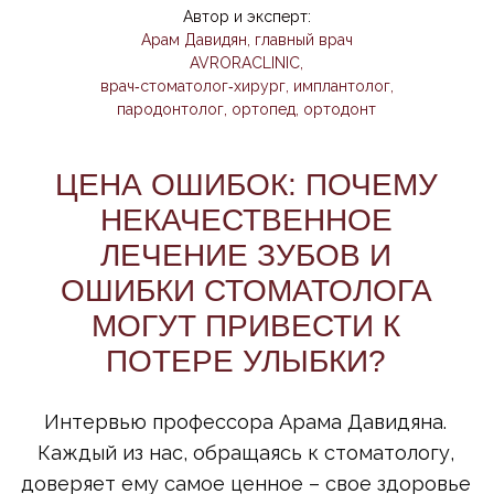
Интервью профессора Арама Давидяна.
Каждый из нас, обращаясь к стоматологу,
доверяет ему самое ценное – свое здоровье
и красоту улыбки. Мы ожидаем, что
профессиональное лечение зубов избавит от
боли и сохранит зубы на долгие годы. Но что
происходит, когда в процессе
стоматологического лечения допускаются
ошибки стоматолога?
Об опасных последствиях некачественной
стоматологической помощи и о том, как их
избежать, в недавнем интервью интернет-
изданию «Мослента» рассказал профессор
Арам Давидян, главный врач AVRORACLINIC,
хирург-имплантолог и ведущий эксперт в
области современной стоматологии. Он
подробно объяснил, каковы последствия
некачественного лечения зубов и как
избежать ошибок стоматолога, которые
могут стоить вам здоровья и красоты улыбки.