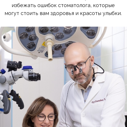
Выпадение пломбы
: почему пломбы не
держатся и к чему приводят ошибки
стоматолога в технологии? Представьте:
пломба должна идеально прилегать к тканям
зуба, герметично закрывая полость от
бактерий. Это возможно благодаря адгезии –
прочному сцеплению пломбировочного
материала с поверхностью зуба. Как
объяснил профессор Давидян, если во время
установки пломбы стоматолог в чем-то
нарушил технологию – например, не смог
обеспечить полную изоляцию обработанной
поверхности от слюны – это может привести
к серьезным проблемам. С течением времени
адгезия нарушается, и пломба, или
реставрация, просто выпадает. Это не только
неприятно, но и открывает путь для новых
стоматологических проблем и
необходимости повторного лечения зубов.
Что такое вторичный кариес? Причины