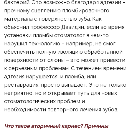
выбор лечения и ошибки при установке
пломбы
Не все дефекты зубов можно исправить
обычной пломбой. В некоторых случаях,
например, при слишком большой
разрушенности коронки зуба, необходимы
более серьезные ортопедические
конструкции – коронки или вкладки. «Если
стоматолог неправильно спланировал
процедуру и установил пломбу на зуб,
который уже не может быть надежно
восстановлен таким способом, это приводит
к серьезным последствиям некачественного
лечения», – предупреждает Арам Давидян.
Результатом могут стать:
• Сколы стенок зуба.
• Перелом зуба.
• Даже полная потеря зуба.
Пульпит: когда некачественное лечение
зубов приводит к невыносимой боли