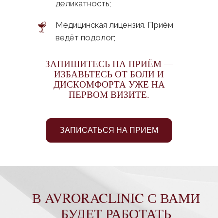
деликатность;
Медицинская лицензия. Приём
ведёт подолог;
ЗАПИШИТЕСЬ НА ПРИЁМ —
ИЗБАВЬТЕСЬ ОТ БОЛИ И
ДИСКОМФОРТА УЖЕ НА
Екатерина Чугункина
ПЕРВОМ ВИЗИТЕ.
Мастер ногтевого сервиса, специалист по
ортониксии нашей клиники.
ЗАПИСАТЬСЯ НА ПРИЕМ
Опытный, талантливый, аккуратный
специалист. Знает, что результатом
лечения должна быть и эстетика, и
здоровье ваших рук и ног, поэтому от её
метода лечения вы всегда получите чуть
больше, чем ожидали.
Она проведет детальный осмотр ваших
ног, выявит проблемы, связанные с
ногтями и стопой, и предложит