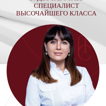
оптимальное решение. Затем она
аккуратно выполнит парамедицинский
педикюр, уделяя особое внимание
гигиене и предупреждению возможных
осложнений. Парамедицинский педикюр
включает в себя не только эстетическую
обработку ногтей и стопы, но и
качественный уход за ногами, используя
современное оборудование и аппаратные
методы, чтобы обеспечить каждому
пациенту высокий уровень безопасности
и комфорта.
ПОДРОБНЕЕ О СПЕЦИАЛИСТЕ
ЗАПИСАТЬСЯ НА ПРИЕМ
Для консультации по услуге или записи на
прием напишите нам
в WhatsApp, или позвоните по номеру
+7 (495) 988 - 83 - 35