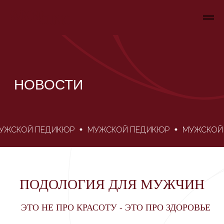
НОВОСТИ
ПОДОЛОГИЯ ДЛЯ МУЖЧИН
ЖСКОЙ ПЕДИКЮР
МУЖСКОЙ ПЕДИКЮР
МУЖСКОЙ П
ЭТО НЕ ПРО КРАСОТУ - ЭТО ПРО ЗДОРОВЬЕ
Грибок, мозоли, трещины, врастающий
ноготь — это не «женская тема».