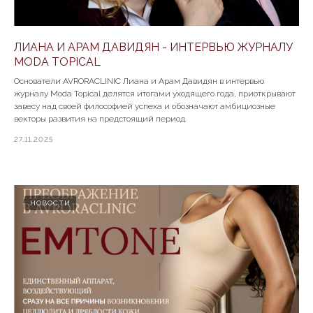
по косметологии
ЛИАНА И АРАМ ДАВИДЯН - ИНТЕРВЬЮ ЖУРНАЛУ
Политика конфиденциальности
MODA TOPICAL
Основатели AVRORACLINIC Лиана и Арам Давидян в интервью
© ООО "Созвездие Аврора ", 2007 -2023г.
журналу Moda Topical делятся итогами уходящего года, приоткрывают
Все права защищены. Любое использование либо
завесу над своей философией успеха и обозначают амбициозные
копирование материалов или подборки
материалов сайта, элементов дизайна и
векторы развития на предстоящий период.
оформления допускается лишь с разрешения
правообладателя и только со ссылкой на
27.11.2025
источник: www.avroraclinic.ru
Сайт разработан
НОВОСТИ