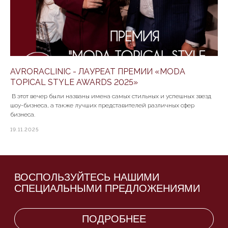
AVRORACLINIC - ЛАУРЕАТ ПРЕМИИ «MODA
TOPICAL STYLE AWARDS 2025»
В этот вечер были названы имена самых стильных и успешных звезд
шоу-бизнеса, а также лучших представителей различных сфер
бизнеса.
19.11.2025