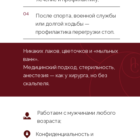
04
После спорта, военной службы
или долгой ходьбы —
профилактика перегрузки стоп.
Никаких лаков, цветочков и «мыльных
ванн».
Медицинский подход, стерильность,
В AVRORACLINIC С ВАМИ
анестезия — как у хирурга, но без
БУДЕТ РАБОТАТЬ
скальпеля.
СПЕЦИАЛИСТ
ВЫСОЧАЙШЕГО КЛАССА
Работаем с мужчинами любого
возраста;
Конфиденциальность и