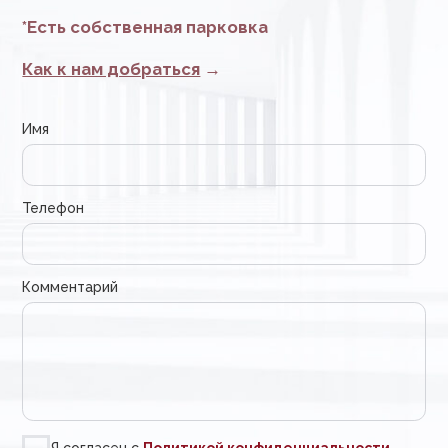
г. Москва ул. Шаболовка, д. 23
ООО Созвездие «АВРОРА»
AVRORACLINIC.RU
ИНН: 7716538917
ОГРН: 1057749421806
+
Стоматологические услуги
Услуги
Косметология
Команда
Образование
Новости
Онлайн магазин
Контакты
ОТЗЫВЫ
Уголок потребителя
по стоматологии
Лицензии
Прежняя версия сайта
по косметологии