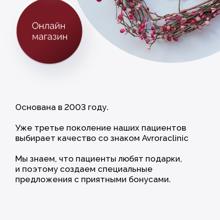
И МЫ СВЯЖЕМСЯ С ВАМИ
Или свяжитесь с нами по телефону или email
+7 (495) 988 83-35
info@avroraclinic.ru
Адрес: улица Шаболовка, дом 23, корп.1.
*Есть собственная парковка
Как к нам добраться
→
Имя
Телефон
Комментарий
Анализы