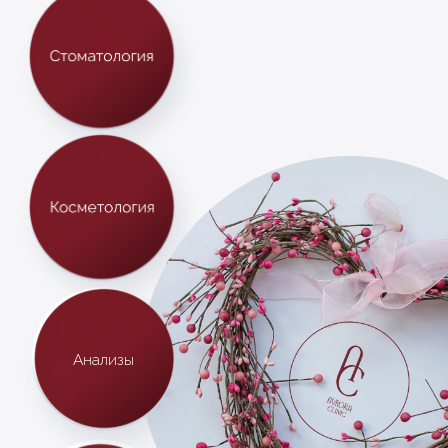
Основана в 2003 году.
Уже третье поколение наших пациентов
выбирает качество со знаком Avroraclinic
Мы знаем, что пациенты любят подарки,
и поэтому создаем специальные
предложения с приятными бонусами.
ЗАПИСАТЬСЯ НА ПРИЕМ
ПЕРЕЙТИ НА ОСНОВНОЙ САЙТ
ОСТАВЬТЕ ЗАЯВКУ