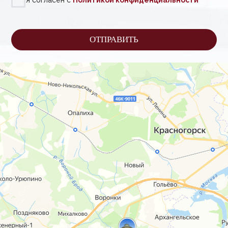
Политика конфиденциальности
© ООО "Созвездие Аврора ", 2007 -2023г.
Все права защищены. Любое использование
либо копирование материалов или подборки
материалов сайта, элементов дизайна и
оформления допускается лишь с разрешения
правообладателя и только со ссылкой на
источник: www.avroraclinic.ru
Сайт разработан