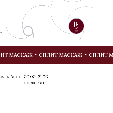
ам
Т МАССАЖ
СПЛИТ МАССАЖ
СПЛИТ МА
им работы:
09:00–21:00
ежедневно