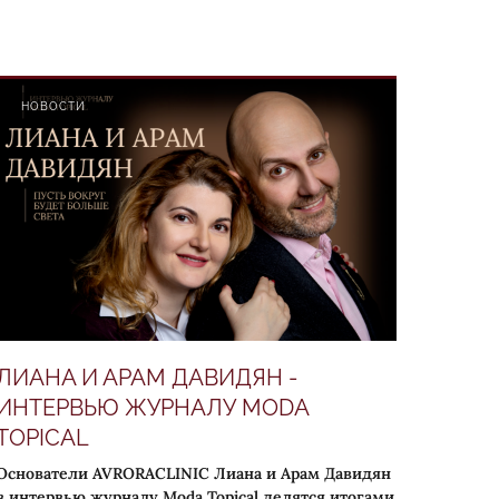
НОВОСТИ
ЛИАНА И АРАМ ДАВИДЯН -
ИНТЕРВЬЮ ЖУРНАЛУ MODA
TOPICAL
Основатели AVRORACLINIC Лиана и Арам Давидян
в интервью журналу Moda Topical делятся итогами