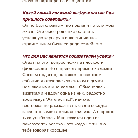
сказала партнерство с пациентом.
Какой самый сложный выбор в жизни Вам
пришлось совершить?
Он не был сложным, но повлиял на всю мою
жизнь. Это было решение оставить
успешную карьеру в инвестиционно-
строительном бизнесе ради семейного.
МЫ ПРОШЛИ ВСЕ КЛАССИЧЕСКИЕ ЭТАПЫ,
"ЛЕЧЕНИЕ ДОЛЖНО БЫТЬ КОМФОРТНЫМ"
Что для Вас является показателем успеха?
ОПИСАННЫЕ В ЛИТЕРАТУРЕ. И ПРОДОЛЖАЕМ
,"НУЖДЫ ПАЦИЕНТЫ ПРЕЖДЕ ВСЕГО" И
ИДТИ ПО ПУТИ СЛОЖНОГО РАЗВИТИЯ. С
Ответ на этот вопрос лежит в плоскости
"БЕЗОПАСНОСТЬ ВАЖНЕЕ ПРИБЫЛИ"
САМОГО НАЧАЛА БЫЛИ ОЗВУЧЕНЫ БАЗОВЫЕ,
философии. Но я приведу пример из жизни.
НЕРУШИМЫЕ ПРИНЦИПЫ:
Совсем недавно, на каком-то светском
Лиана Давидян
событии я оказалась за столом с двумя
незнакомыми мне дамами. Обменялись
визитками и вдруг одна из них, радостно
воскликнув "Avroraclinic!", начала
восторженно рассказывать своей соседке,
СТАТЬИ ЛИАНЫ
какая это замечательная клиника. А я просто
ДАВИДЯН
тихо улыбалась. Мне кажется один из
показателей успеха - это когда не ты, а о
тебе говорят хорошее.