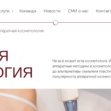
слуги
Команда
Новости
СМИ о нас
Контак
паратная косметология
Я
Не всё может игла косметолога. И 
аппаратные методики в косметол
ОГИЯ
до альтернативы скальпеля пласт
популярность аппаратной космето