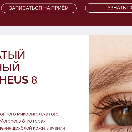
УЗНАТЬ 
ЗАПИСАТЬСЯ НА ПРИЁМ
АТЫЙ
НЫЙ
СО СТОИМОСТЬЮ
HEUS
8
онного микроигольчатого
Morpheus 8, которая
нения дряблой кожи, лечения