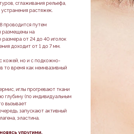
нтуров, сглаживания рельефа,
 устранения растяжек.
УЗНА
8 проводится путем
ы размещены на
 размера от 24 до 40 иголок
дения доходит от 1 до 7 мм.
с кожей, но и с подкожно-
 в то время как неинвазивный
ермис, иглы прогревают ткани
ю глубину (по индивидуальным
то вызывает
очередь, запускают активный
лагена, эластина.
новясь упругими,