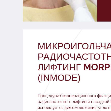
МИКРОИГОЛЬЧ
РАДИОЧАСТОТ
ОЗНАКОМИТЬСЯ 
MORP
ЛИФТИНГ
(INMODE)
Процедура безоперационного фракци
радиочастотного лифтинга насадкой 
используется для омоложения, уплот